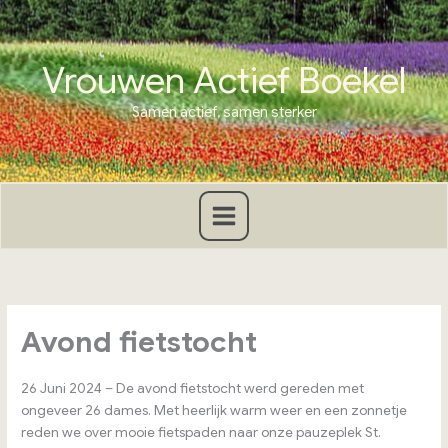
Ga
naar
de
Vrouwen Actief Boekel
inhoud
Samen actief, samen sterker
Avond fietstocht
26 Juni 2024 – De avond fietstocht werd gereden met
ongeveer 26 dames. Met heerlijk warm weer en een zonnetje
reden we over mooie fietspaden naar onze pauzeplek St.