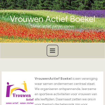
Ga
naar
de
Vrouwen Actief Boekel
inhoud
Samen actief, samen sterker
VrouwenActief Boekel
is een vereniging
waar samen ondernemen centraal staat.
We organiseren ontspannende, leerzame
en sportieve activiteiten voor vrouwen van
alle leeftijden. Daarnaast zetten we ons in
voor thema’s die belangrijk zijn voor