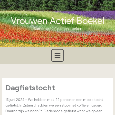
Ga
naar
de
Vrouwen Actief Boekel
inhoud
Samen actief, samen sterker
Dagfietstocht
13 juni 2024 – We hebben met 22 personen een mooie tocht
gefietst. In Zijtaart hadden we een stop met koffie en gebak.
Daarna zijn we naar St. Oedenrode gefietst waar we op een