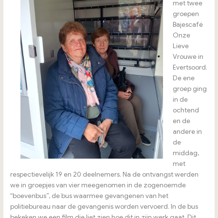
met twee
groepen
Bajescafé
Onze
Lieve
Vrouwe in
Evertsoord.
De ene
groep ging
in de
ochtend
en de
andere in
de
middag,
met
respectievelijk 19 en 20 deelnemers. Na de ontvangst werden
we in groepjes van vier meegenomen in de zogenoemde
“boevenbus”, de bus waarmee gevangenen van het
politiebureau naar de gevangenis worden vervoerd. In de bus
bekeken we een film die liet zien hoe dit in zijn werk gaat. Dit