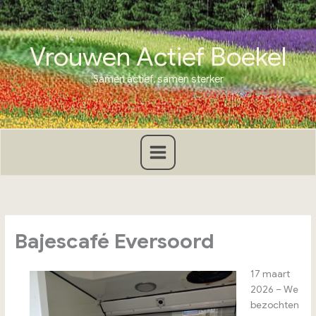
Ga
naar
de
Vrouwen Actief Boekel
inhoud
Samen actief, samen sterker
Bajescafé Eversoord
17 maart
2026 – We
bezochten