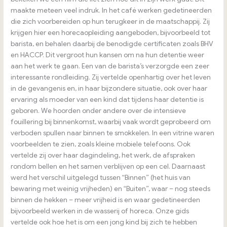
maakte meteen veel indruk. In het café werken gedetineerden
die zich voorbereiden op hun terugkeer in de maatschappij. Zij
krijgen hier een horecaopleiding aangeboden, bijvoorbeeld tot
barista, en behalen daarbij de benodigde certificaten zoals BHV
en HACCP. Dit vergroot hun kansen om na hun detentie weer
aan het werk te gaan. Een van de barista’s verzorgde een zeer
interessante rondleiding. Zij vertelde openhartig over het leven
in de gevangenis en, in haar bijzondere situatie, ook over haar
ervaring als moeder van een kind dat tijdens haar detentie is
geboren. We hoorden onder andere over de intensieve
fouillering bij binnenkomst, waarbij vaak wordt geprobeerd om
verboden spullen naar binnen te smokkelen. In een vitrine waren
voorbeelden te zien, zoals kleine mobiele telefoons. Ook
vertelde zij over haar dagindeling, het werk, de afspraken
rondom bellen en het samen verblijven op een cel. Daarnaast
werd het verschil uitgelegd tussen “Binnen” (het huis van
bewaring met weinig vrijheden) en “Buiten”, waar – nog steeds
binnen de hekken – meer vrijheid is en waar gedetineerden
bijvoorbeeld werken in de wasserij of horeca. Onze gids
vertelde ook hoe het is om een jong kind bij zich te hebben