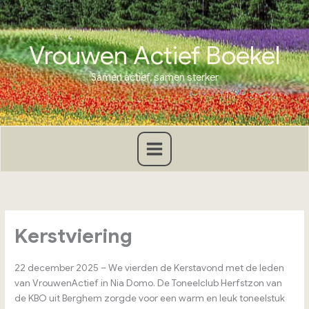
Ga
naar
de
Vrouwen Actief Boekel
inhoud
Samen actief, samen sterker
Kerstviering
22 december 2025 – We vierden de Kerstavond met de leden
van VrouwenActief in Nia Domo. De Toneelclub Herfstzon van
de KBO uit Berghem zorgde voor een warm en leuk toneelstuk