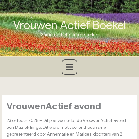
Ga
naar
de
Vrouwen Actief Boekel
inhoud
Samen actief, samen sterker
VrouwenActief avond
23 oktober 2025 – Dit jaar was er bij de VrouwenActief avond
een Muziek Bingo. Dit werd met veel enthousiasme
gepresenteerd door Annemarie en Marloes, dochters van 2