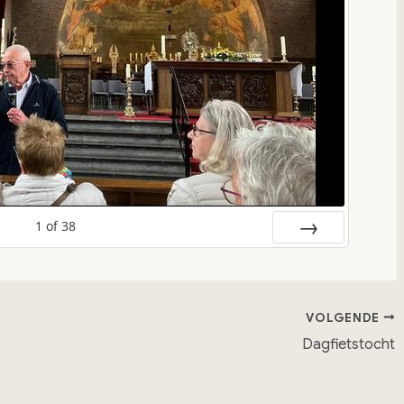
1
of
38
Volgende
VOLGENDE
Dagfietstocht