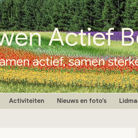
wen Actief B
amen actief, samen sterk
Activiteiten
Nieuws en foto’s
Lidma