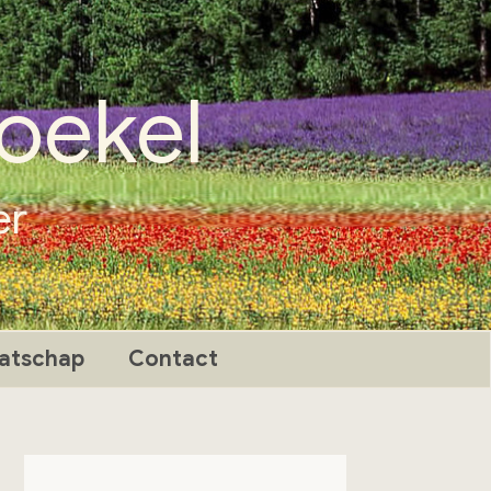
oekel
er
atschap
Contact