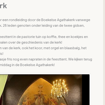
rk
or een rondleiding door de Boekelse Agathakerk vanwege
k. 28 leden genoten onder leiding van de twee gidsen,
esttent in de pastorie tuin op koffie, thee en koekjes en
halen over de geschiedenis van de kerk!
van de kerk, ook het koor, met orgel en blaasbalg, het
is!
je fris nog even napraten in de feesttent. We kijken terug
 middag in de Boekelse Agathakerk!