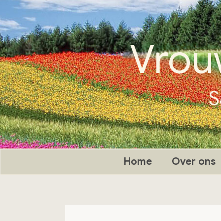
Ga
naar
de
Vrou
inhoud
S
Home
Over ons