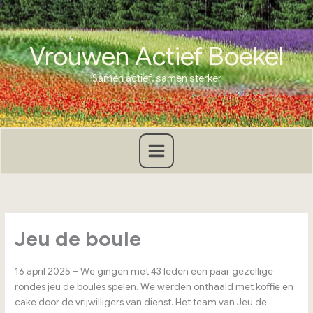
Ga
naar
de
Vrouwen Actief Boekel
inhoud
Samen actief, samen sterker
Jeu de boule
16 april 2025 – We gingen met 43 leden een paar gezellige
rondes jeu de boules spelen. We werden onthaald met koffie en
cake door de vrijwilligers van dienst. Het team van Jeu de