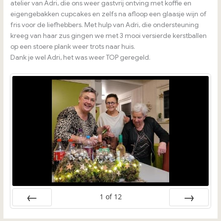
atelier van Adri, die ons weer gastvrij ontving met koffie en
eigengebakken cupcakes en zelfs na afloop een glaasje wijn of
fris voor de liefhebbers. Met hulp van Adri, die ondersteuning
kreeg van haar zus gingen we met 3 mooi versierde kerstballen
op een stoere plank weer trots naar huis.
Dank je wel Adri, het was weer TOP geregeld.
1
of
12
Vorige
Volgende