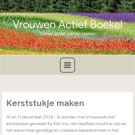
Ga
naar
de
Vrouwen Actief Boekel
inhoud
Samen actief, samen sterker
Kerststukje maken
10 en 11 december 2024 – Er werden met VrouwenActief
kerststukjes gemaakt bij Adri Vos. Het resultaat mocht er zijn en
het waren heel gezellige en creatieve bijeenkomsten in het