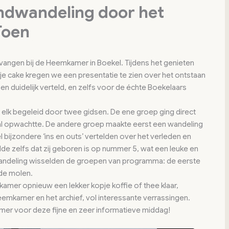
dwandeling door het
Toen
vangen bij de Heemkamer in Boekel. Tijdens het genieten
kje cake kregen we een presentatie te zien over het ontstaan
en duidelijk verteld, en zelfs voor de échte Boekelaars
 elk begeleid door twee gidsen. De ene groep ging direct
al opwachtte. De andere groep maakte eerst een wandeling
l bijzondere ‘ins en outs’ vertelden over het verleden en
lde zelfs dat zij geboren is op nummer 5, wat een leuke en
andeling wisselden de groepen van programma: de eerste
de molen.
kamer opnieuw een lekker kopje koffie of thee klaar,
emkamer en het archief, vol interessante verrassingen.
amer voor deze fijne en zeer informatieve middag!