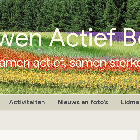
wen Actief B
amen actief, samen sterk
Activiteiten
Nieuws en foto’s
Lidma