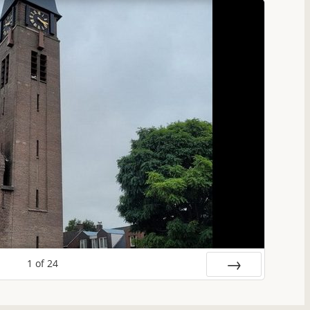
1
of
24
Volgende