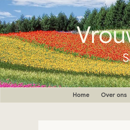
Ga
naar
de
Vrou
inhoud
S
Home
Over ons