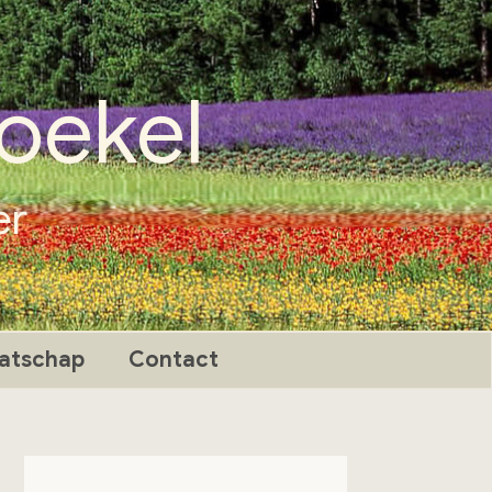
oekel
er
atschap
Contact