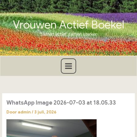
Ga
naar
de
Vrouwen Actief Boekel
inhoud
Samen actief, samen sterker
WhatsApp Image 2026-07-03 at 18.05.33
Door
admin
/
3 juli, 2026