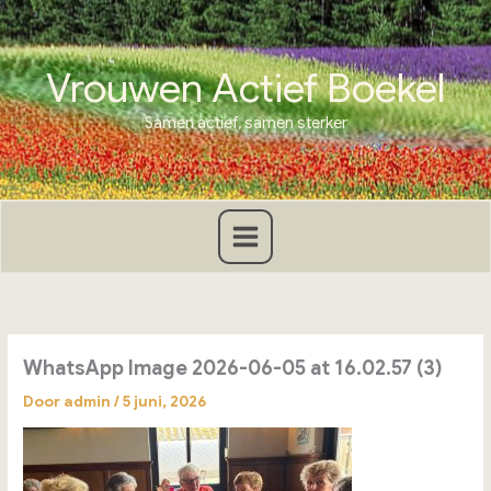
Ga
naar
de
Vrouwen Actief Boekel
inhoud
Samen actief, samen sterker
WhatsApp Image 2026-06-05 at 16.02.57 (3)
Door
admin
/
5 juni, 2026