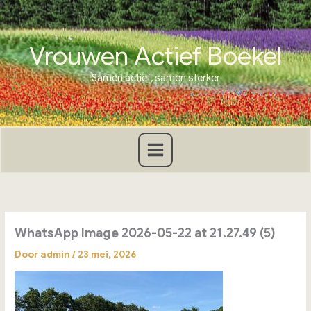
Ga
naar
de
Vrouwen Actief Boekel
inhoud
Samen actief, samen sterker
WhatsApp Image 2026-05-22 at 21.27.49 (5)
Door
admin
/
23 mei, 2026