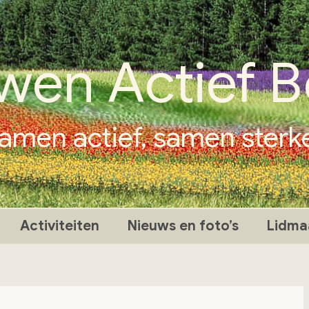
wen Actief B
amen actief, samen sterk
Activiteiten
Nieuws en foto’s
Lidma