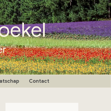
oekel
er
atschap
Contact