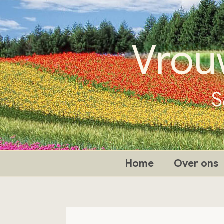
Ga
naar
de
Vrou
inhoud
S
Home
Over ons