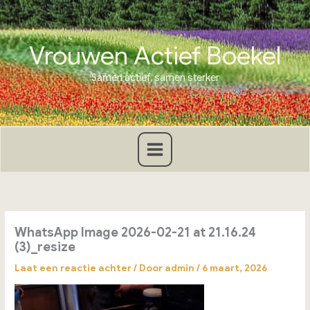
Ga
naar
de
Vrouwen Actief Boekel
inhoud
Samen actief, samen sterker
WhatsApp Image 2026-02-21 at 21.16.24
(3)_resize
Laat een reactie achter
/ Door
admin
/
6 maart, 2026