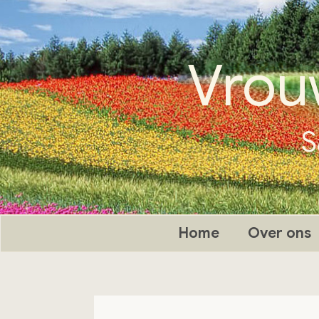
Ga
naar
de
Vrou
inhoud
S
Home
Over ons