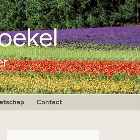
oekel
er
atschap
Contact