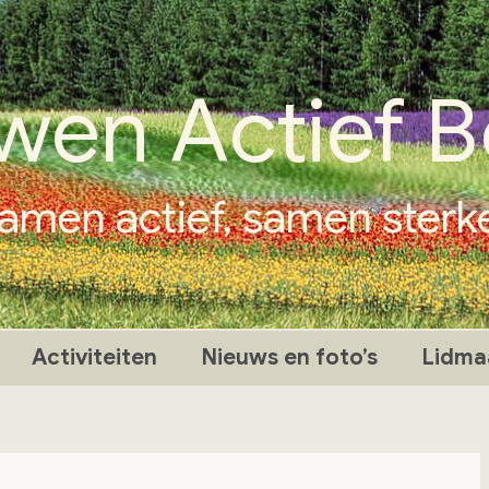
wen Actief B
amen actief, samen sterk
Activiteiten
Nieuws en foto’s
Lidma