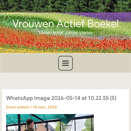
Ga
naar
de
Vrouwen Actief Boekel
inhoud
Samen actief, samen sterker
WhatsApp Image 2026-05-14 at 10.22.55 (5)
Door
admin
/
14 mei, 2026