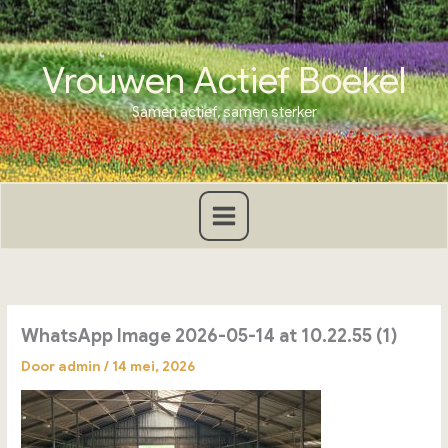
Ga
naar
de
Vrouwen Actief Boekel
inhoud
Samen actief, samen sterker
WhatsApp Image 2026-05-14 at 10.22.55 (1)
Door
admin
/
14 mei, 2026