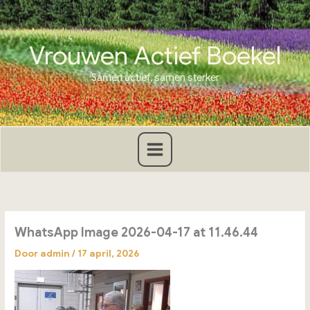
Ga
naar
de
Vrouwen Actief Boekel
inhoud
Samen actief, samen sterker
WhatsApp Image 2026-04-17 at 11.46.44
Door
admin
/
17 april, 2026