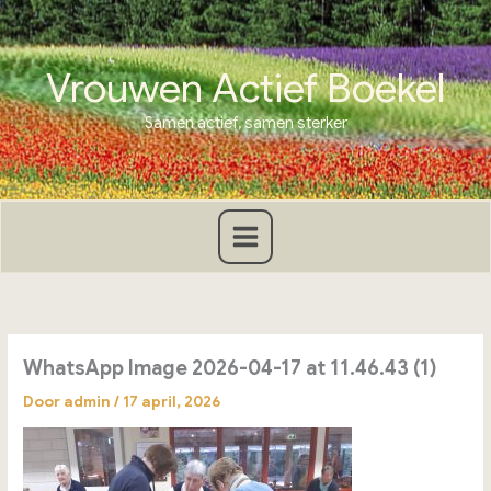
Ga
naar
de
Vrouwen Actief Boekel
inhoud
Samen actief, samen sterker
WhatsApp Image 2026-04-17 at 11.46.43 (1)
Door
admin
/
17 april, 2026